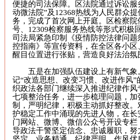
便捷的司法保障。区法院通过诉讼服
动微法院”及12368热线为人民群众
务，完成了首次网上开庭。区检察院
号、12309检察服务热线等形式积极
司法局紧急印制《疫情防控法律问题
控指南》等宣传资料，在全区各小区
醒目位置进行张贴，营造良好法治氛
五是在加强队伍建设上有新气象
记“改造思想、改变习惯、改进作风”
织政法各部门继续深入推进纪律作风
七项整治任务，进一步梳理问题，加
制，严明纪律，积极主动抓好整改。
护稳定工作中涌现的先进人物，在长
门网站、微博、微信公众号开设专栏
导政法干警坚定信念、忠诚履职，努
坚定、业务精通、纪律严明、作风优